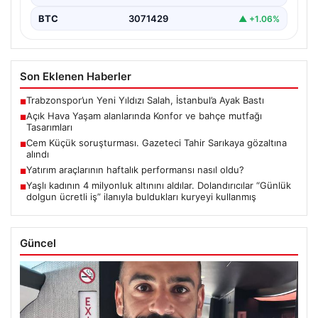
BTC
3071429
▲ +1.06%
Son Eklenen Haberler
Trabzonspor’un Yeni Yıldızı Salah, İstanbul’a Ayak Bastı
■
Açık Hava Yaşam alanlarında Konfor ve bahçe mutfağı
■
Tasarımları
Cem Küçük soruşturması. Gazeteci Tahir Sarıkaya gözaltına
■
alındı
Yatırım araçlarının haftalık performansı nasıl oldu?
■
Yaşlı kadının 4 milyonluk altınını aldılar. Dolandırıcılar “Günlük
■
dolgun ücretli iş” ilanıyla buldukları kuryeyi kullanmış
Güncel