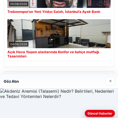
05/08/2026
Trabzonspor’un Yeni Yıldızı Salah, İstanbul’a Ayak Bastı
04/08/2026
Açık Hava Yaşam alanlarında Konfor ve bahçe mutfağı
Tasarımları
Son Eklenen Firmalar
×
Göz Atın
Hastaş Beton
26/05/2026
Güncel Haberler
Web sitemizi nasıl kullandığınızı daha iyi anlayabilmek,