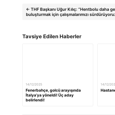
← THF Başkanı Uğur Kılıç: “Hentbolu daha geni
buluşturmak için çalışmalarımızı sürdürüyor
Tavsiye Edilen Haberler
14/12/2025
14/12/20
Fenerbahçe, golcü arayışında
Hastane
İtalya’ya yöneldi! Üç aday
belirlendi!