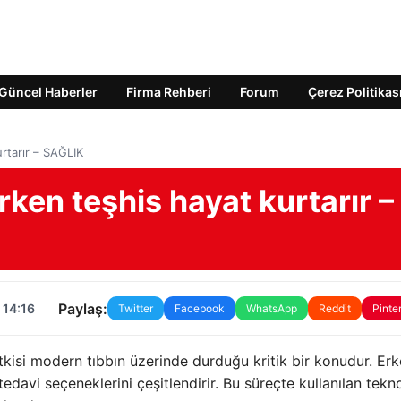
Güncel Haberler
Firma Rehberi
Forum
Çerez Politikas
rtarır – SAĞLIK
rken teşhis hayat kurtarır –
Paylaş:
 14:16
Twitter
Facebook
WhatsApp
Reddit
Pinte
tkisi modern tıbbın üzerinde durduğu kritik bir konudur. Er
edavi seçeneklerini çeşitlendirir. Bu süreçte kullanılan tekno