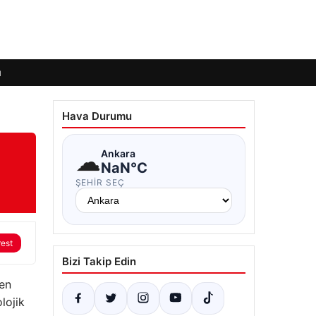
ı
Hava Durumu
☁
Ankara
NaN°C
ŞEHIR SEÇ
rest
Bizi Takip Edin
ken
lojik