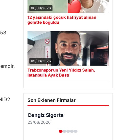
06/08/2026
12 yaşındaki çocuk hafriyat alınan
gölette boğuldu
p53
05/08/2026
temdir.
Trabzonspor’un Yeni Yıldızı Salah,
İstanbul’a Ayak Bastı
 NID2
Son Eklenen Firmalar
Cengiz Sigorta
23/06/2026