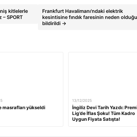
ş kitlelerle
Frankfurt Havalimanı'ndaki elektrik
uz – SPORT
kesintisine fındık faresinin neden olduğ
bildirildi →
25
13/12/2025
 masrafları yükseldi
İngiliz Devi Tarih Yazdı: Prem
Lig’de İflas Şoku! Tüm Kadro
Uygun Fiyata Satışta!