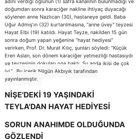
adını verdiği oğlunun (1) safra kanalının bulunmadığı ve
doğumdan sonra karaciğer nakline ihtiyaç duyacağı
söylenen anne Nazlıcan (30), hastaneye geldi. Baba
Uğur Admış'ın (32) kurtarılmasına, “anne üvey” teyzesi
Hayat Elbi (19) katıldı. Hayat Teyze, nakilden 15 gün
sonra doğum yapan yeğenine “hayat hediyesi”
verirken, Prof. Dr. Murat Kılıç, şunları söyledi: “Küçük
Eren Aslan, son dönem karaciğer yetmezliği hastasıydı
ve teyzesinin dokuları ona baktı. Şu anda ikisi de çok
iyi.”
Bu içerik Nilgün Akbıyık tarafından
yayınlanmıştır.
NİŞE'DEKİ 19 YAŞINDAKİ
TEYLA'DAN HAYAT HEDİYESİ
SORUN ANAHIMDE OLDUĞUNDA
GÖZLENDİ