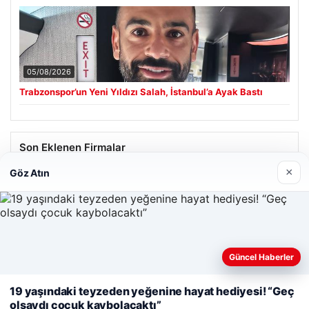
05/08/2026
Trabzonspor’un Yeni Yıldızı Salah, İstanbul’a Ayak Bastı
Son Eklenen Firmalar
×
Göz Atın
Hastaş Beton
26/05/2026
Güncel Haberler
Web sitemizi nasıl kullandığınızı daha iyi anlayabilmek,
deneyiminizi kişiselleştirmek ve geliştirmek amacıyla çerezler
19 yaşındaki teyzeden yeğenine hayat hediyesi! “Geç
kullanıyoruz.
Çerez Politikamız
olsaydı çocuk kaybolacaktı”
© 2026 Haber Notları – Güncel Haberler