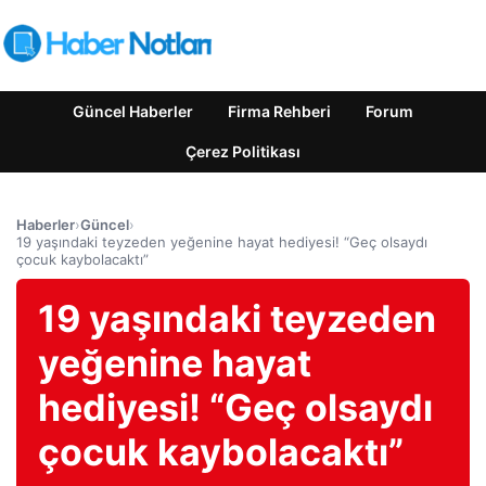
Güncel Haberler
Firma Rehberi
Forum
Çerez Politikası
Haberler
›
Güncel
›
19 yaşındaki teyzeden yeğenine hayat hediyesi! “Geç olsaydı
çocuk kaybolacaktı”
19 yaşındaki teyzeden
yeğenine hayat
hediyesi! “Geç olsaydı
çocuk kaybolacaktı”