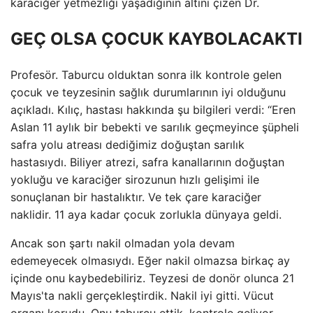
karaciğer yetmezliği yaşadığının altını çizen Dr.
GEÇ OLSA ÇOCUK KAYBOLACAKTI
Profesör. Taburcu olduktan sonra ilk kontrole gelen
çocuk ve teyzesinin sağlık durumlarının iyi olduğunu
açıkladı. Kılıç, hastası hakkında şu bilgileri verdi: “Eren
Aslan 11 aylık bir bebekti ve sarılık geçmeyince şüpheli
safra yolu atreası dediğimiz doğuştan sarılık
hastasıydı. Biliyer atrezi, safra kanallarının doğuştan
yokluğu ve karaciğer sirozunun hızlı gelişimi ile
sonuçlanan bir hastalıktır. Ve tek çare karaciğer
naklidir. 11 aya kadar çocuk zorlukla dünyaya geldi.
Ancak son şartı nakil olmadan yola devam
edemeyecek olmasıydı. Eğer nakil olmazsa birkaç ay
içinde onu kaybedebiliriz. Teyzesi de donör olunca 21
Mayıs'ta nakli gerçekleştirdik. Nakil iyi gitti. Vücut
organı korudu. Onu taburcu ettik, kontrole geliyor.