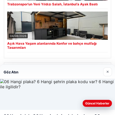
Trabzonspor’un Yeni Yıldızı Salah, İstanbul’a Ayak Bastı
04/08/2026
Açık Hava Yaşam alanlarında Konfor ve bahçe mutfağı
Tasarımları
Son Eklenen Firmalar
×
Göz Atın
Güncel Haberler
Web sitemizi nasıl kullandığınızı daha iyi anlayabilmek,
deneyiminizi kişiselleştirmek ve geliştirmek amacıyla çerezler