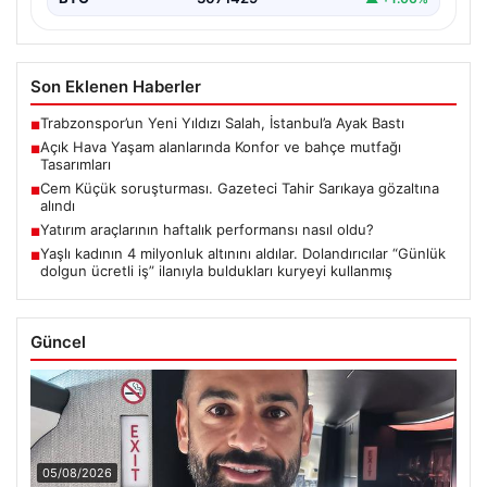
Son Eklenen Haberler
Trabzonspor’un Yeni Yıldızı Salah, İstanbul’a Ayak Bastı
■
Açık Hava Yaşam alanlarında Konfor ve bahçe mutfağı
■
Tasarımları
Cem Küçük soruşturması. Gazeteci Tahir Sarıkaya gözaltına
■
alındı
Yatırım araçlarının haftalık performansı nasıl oldu?
■
Yaşlı kadının 4 milyonluk altınını aldılar. Dolandırıcılar “Günlük
■
dolgun ücretli iş” ilanıyla buldukları kuryeyi kullanmış
Güncel
05/08/2026