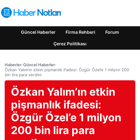
Güncel Haberler
Firma Rehberi
Forum
Çerez Politikası
Haberler
›
Güncel Haberler
›
Özkan Yalım’ın etkin pişmanlık ifadesi: Özgür Özel’e 1 milyon 200
bin lira para verdim
Özkan Yalım’ın etkin
pişmanlık ifadesi:
Özgür Özel’e 1 milyon
200 bin lira para