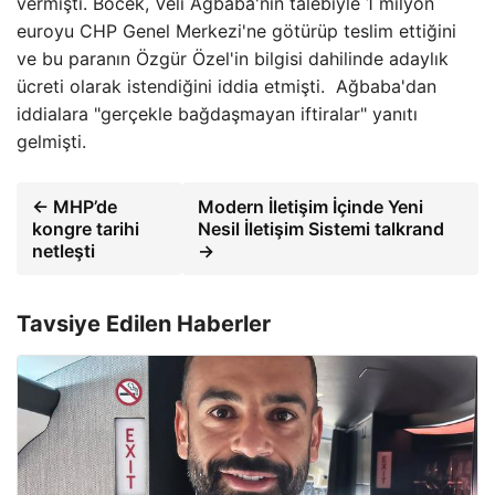
vermişti. Böcek, Veli Ağbaba'nın talebiyle 1 milyon
euroyu CHP Genel Merkezi'ne götürüp teslim ettiğini
ve bu paranın Özgür Özel'in bilgisi dahilinde adaylık
ücreti olarak istendiğini iddia etmişti. Ağbaba'dan
iddialara "gerçekle bağdaşmayan iftiralar" yanıtı
gelmişti.
← MHP’de
Modern İletişim İçinde Yeni
kongre tarihi
Nesil İletişim Sistemi talkrand
netleşti
→
Tavsiye Edilen Haberler