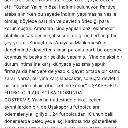
etti: "Özkan Yalım’ın özel indirimi bulunuyor. Partiye
araba alınırken bu sayede indirim yapılmasına vesile
olmuş; böylece partinin ve devletin ödediği para
korunmuştur. Arabanın içine yapılan bazı eklemeler
olabilir ancak benim şahsi cebime giren herhangi bir
şey yoktur. Sonuçta ha Anayasa Mahkemesi’nin
denetiminde devletten alınan parayla parti bu ödemeyi
koymuş ha başka bir şekilde yapılmış. Yine de aksi bir
durum ihtimaline karşı dünyaca yazışma yaptık;
firmaya da her yere de yazdık. Şayet ortada bir kamu
zararı varsa, bu yine karşılanacaktır; sonuçta devletin
bir cebinden alınır, öbür cebine konur.” UŞAKSPORLU
FUTBOLCULARI İŞÇİ KADROSUNDA
GÖSTERMİŞ Yalım'ın ifadesinde dikkat çeken
ayrıntılardan biri de Uşaksporlu futbolcuların
ödemeleriyle ilgiliydi.. 24 futbolcudan 10'unun belli
dönemlerde belediyede işçi kadrosunda gösterilerek