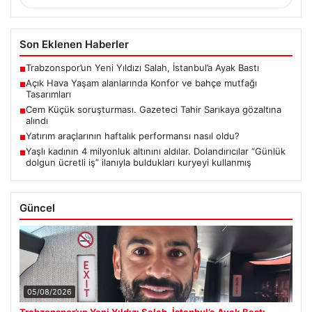
Son Eklenen Haberler
Trabzonspor’un Yeni Yıldızı Salah, İstanbul’a Ayak Bastı
■
Açık Hava Yaşam alanlarında Konfor ve bahçe mutfağı
■
Tasarımları
Cem Küçük soruşturması. Gazeteci Tahir Sarıkaya gözaltına
■
alındı
Yatırım araçlarının haftalık performansı nasıl oldu?
■
Yaşlı kadının 4 milyonluk altınını aldılar. Dolandırıcılar “Günlük
■
dolgun ücretli iş” ilanıyla buldukları kuryeyi kullanmış
Güncel
05/08/2026