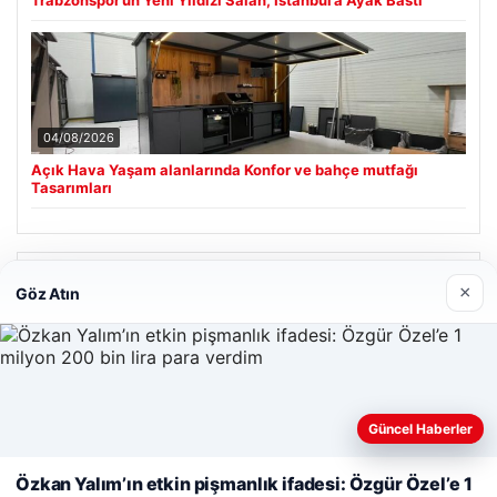
Trabzonspor’un Yeni Yıldızı Salah, İstanbul’a Ayak Bastı
04/08/2026
Açık Hava Yaşam alanlarında Konfor ve bahçe mutfağı
Tasarımları
Son Eklenen Firmalar
×
Göz Atın
Hastaş Beton
26/05/2026
Güncel Haberler
Web sitemizi nasıl kullandığınızı daha iyi anlayabilmek,
deneyiminizi kişiselleştirmek ve geliştirmek amacıyla çerezler
Özkan Yalım’ın etkin pişmanlık ifadesi: Özgür Özel’e 1
kullanıyoruz.
Çerez Politikamız