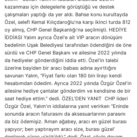
kazanması için delegelerle görüştüğü ve destek
çalışmaları yaptığı da yer aldı. Bahse konu kurultayda
Özel, selefi Kemal Kılıçdaroğlu'na karşı ikinci turda 812
oy almış, CHP Genel Başkanlığı'na seçilmişti. HEDİYE
İDDİASI Yalım ayrıca Özel'e ait VIP aracın dönüşüm
bedelinin Uşak Belediyesi tarafından ödendiğini de öne
sürdü ve CHP Genel Başkanı ve ailesine 2022 yılında
da hediyeler gönderdiğini iddia etti. Özel'in talebi
üzerine bayiden bir aracı babası adına ayırttığını
savunan Yalım, "Fiyat farkı olan 180 bin lirayı kendi
hesabımdan ödedim. Ayrıca 2022 yılında Özgür Özel'in
ailesine hediye çantalar gönderdim ve kendisine de bir
saat hediye ettim." dedi. ÖZEL'DEN YANIT CHP lideri
Özgür Özel, Yalım'ın iddialarına yanıt verirken “Eninde
sonunda aracın faturasını da aksesuarlarının parasını
da biz ödemişiz. ‘Aman ağabey, aracı en güzel burası
yapıyor; ben yaptırayım aracı size, burası güzel’
denilerek süreç yürütüldü.” dedi. Özel, şöyle devam