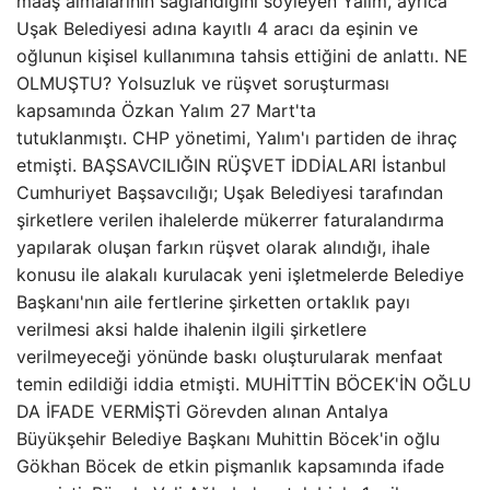
maaş almalarının sağlandığını söyleyen Yalım, ayrıca
Uşak Belediyesi adına kayıtlı 4 aracı da eşinin ve
oğlunun kişisel kullanımına tahsis ettiğini de anlattı. NE
OLMUŞTU? Yolsuzluk ve rüşvet soruşturması
kapsamında Özkan Yalım 27 Mart'ta
tutuklanmıştı. CHP yönetimi, Yalım'ı partiden de ihraç
etmişti. BAŞSAVCILIĞIN RÜŞVET İDDİALARI İstanbul
Cumhuriyet Başsavcılığı; Uşak Belediyesi tarafından
şirketlere verilen ihalelerde mükerrer faturalandırma
yapılarak oluşan farkın rüşvet olarak alındığı, ihale
konusu ile alakalı kurulacak yeni işletmelerde Belediye
Başkanı'nın aile fertlerine şirketten ortaklık payı
verilmesi aksi halde ihalenin ilgili şirketlere
verilmeyeceği yönünde baskı oluşturularak menfaat
temin edildiği iddia etmişti. MUHİTTİN BÖCEK'İN OĞLU
DA İFADE VERMİŞTİ Görevden alınan Antalya
Büyükşehir Belediye Başkanı Muhittin Böcek'in oğlu
Gökhan Böcek de etkin pişmanlık kapsamında ifade