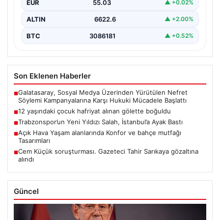
EUR
55.03
▲ +0.02%
ALTIN
6622.6
▲ +2.00%
BTC
3086181
▲ +0.52%
Son Eklenen Haberler
Galatasaray, Sosyal Medya Üzerinden Yürütülen Nefret
■
Söylemi Kampanyalarına Karşı Hukuki Mücadele Başlattı
12 yaşındaki çocuk hafriyat alınan gölette boğuldu
■
Trabzonspor’un Yeni Yıldızı Salah, İstanbul’a Ayak Bastı
■
Açık Hava Yaşam alanlarında Konfor ve bahçe mutfağı
■
Tasarımları
Cem Küçük soruşturması. Gazeteci Tahir Sarıkaya gözaltına
■
alındı
Güncel