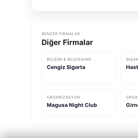
BENZER FIRMALAR
Diğer Firmalar
BILIŞIM & BILGISAYAR
İNŞA
Cengiz Sigorta
Hast
ORGANIZASYON
ORGA
Magusa Night Club
Girn