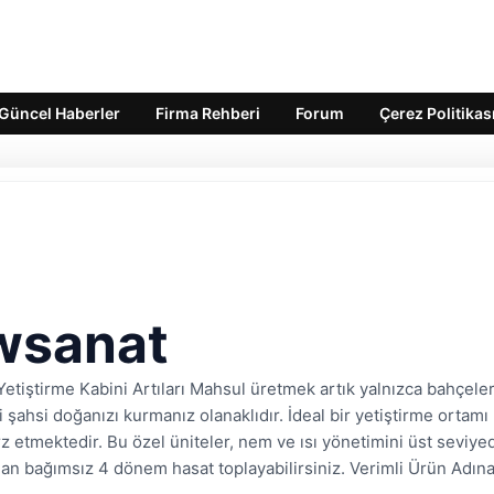
Güncel Haberler
Firma Rehberi
Forum
Çerez Politikas
wsanat
Yetiştirme Kabini Artıları Mahsul üretmek artık yalnızca bahçeler
şahsi doğanızı kurmanız olanaklıdır. İdeal bir yetiştirme ortamı h
 etmektedir. Bu özel üniteler, nem ve ısı yönetimini üst seviye
dan bağımsız 4 dönem hasat toplayabilirsiniz. Verimli Ürün Adına