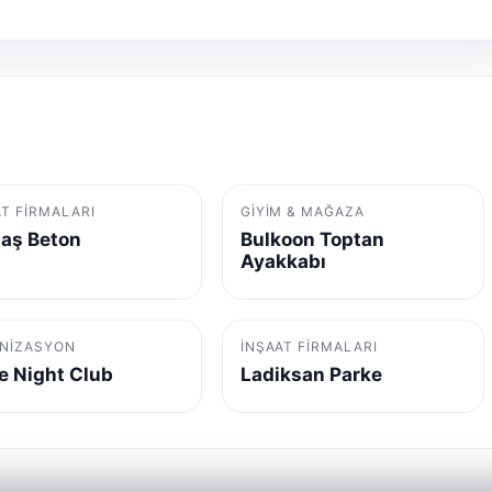
AT FIRMALARI
GIYIM & MAĞAZA
aş Beton
Bulkoon Toptan
Ayakkabı
NIZASYON
İNŞAAT FIRMALARI
e Night Club
Ladiksan Parke