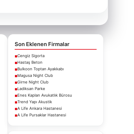
Son Eklenen Firmalar
Cengiz Sigorta
■
Hastaş Beton
■
Bulkoon Toptan Ayakkabı
■
Magusa Night Club
■
Girne Night Club
■
Ladiksan Parke
■
Enes Kaplan Avukatlık Bürosu
■
Trend Yapı Akustik
■
A Life Ankara Hastanesi
■
A Life Pursaklar Hastanesi
■