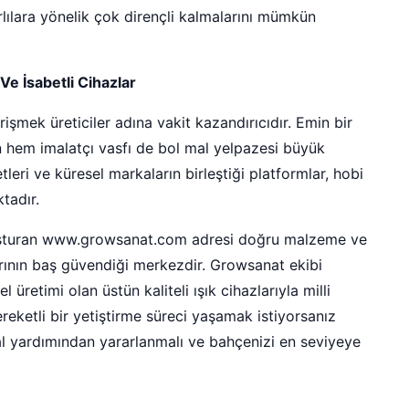
arlılara yönelik çok dirençli kalmalarını mümkün
e İsabetli Cihazlar
işmek üreticiler adına vakit kazandırıcıdır. Emin bir
in hem imalatçı vasfı de bol mal yelpazesi büyük
etleri ve küresel markaların birleştiği platformlar, hobi
tadır.
luşturan www.growsanat.com adresi doğru malzeme ve
larının baş güvendiği merkezdir. Growsanat ekibi
üretimi olan üstün kaliteli ışık cihazlarıyla milli
ereketli bir yetiştirme süreci yaşamak istiyorsanız
 yardımından yararlanmalı ve bahçenizi en seviyeye