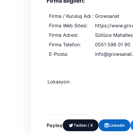
Firma Bilgileri:
Firma / Kuruluş Adı :
Growsanat
Firma Web Sitesi:
https://www.gro
Firma Adresi:
Sütlüce Mahalles
Firma Telefon:
0551 596 01 90
E-Posta:
info@growsanat
Lokasyon:
Paylaş
Twitter / X
LinkedIn