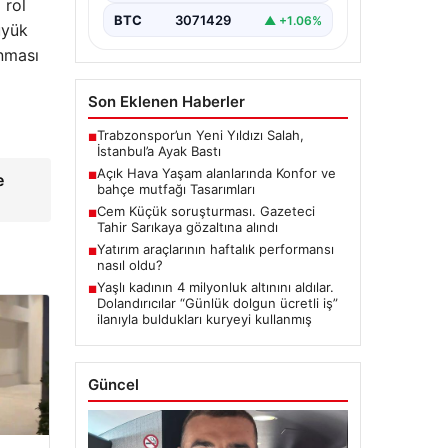
 rol
BTC
3071429
▲ +1.06%
üyük
anması
Son Eklenen Haberler
Trabzonspor’un Yeni Yıldızı Salah,
■
İstanbul’a Ayak Bastı
Açık Hava Yaşam alanlarında Konfor ve
■
e
bahçe mutfağı Tasarımları
Cem Küçük soruşturması. Gazeteci
■
Tahir Sarıkaya gözaltına alındı
Yatırım araçlarının haftalık performansı
■
nasıl oldu?
Yaşlı kadının 4 milyonluk altınını aldılar.
■
Dolandırıcılar “Günlük dolgun ücretli iş”
ilanıyla buldukları kuryeyi kullanmış
Güncel