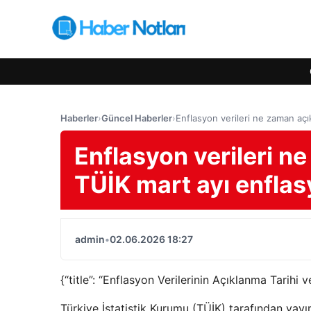
Haberler
›
Güncel Haberler
›
Enflasyon verileri ne zaman açı
Enflasyon verileri 
TÜİK mart ayı enflasy
admin
•
02.06.2026 18:27
{“title”: “Enflasyon Verilerinin Açıklanma Tarihi 
Türkiye İstatistik Kurumu (TÜİK) tarafından yay