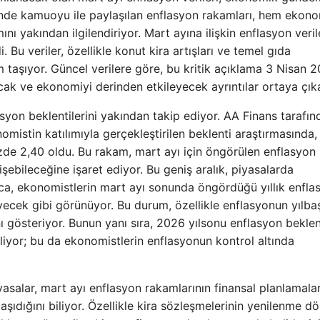
’ünde kamuoyu ile paylaşılan enflasyon rakamları, hem ekon
 yakından ilgilendiriyor. Mart ayına ilişkin enflasyon veril
Bu veriler, özellikle konut kira artışları ve temel gıda
m taşıyor. Güncel verilere göre, bu kritik açıklama 3 Nisan 
k ve ekonomiyi derinden etkileyecek ayrıntılar ortaya çık
syon beklentilerini yakından takip ediyor. AA Finans tarafın
omistin katılımıyla gerçekleştirilen beklenti araştırmasında,
zde 2,40 oldu. Bu rakam, mart ayı için öngörülen enflasyon
şebileceğine işaret ediyor. Bu geniş aralık, piyasalarda
yrıca, ekonomistlerin mart ayı sonunda öngördüğü yıllık enfla
eyecek gibi görünüyor. Bu durum, özellikle enflasyonun yılba
 gösteriyor. Bunun yanı sıra, 2026 yılsonu enflasyon beklent
liyor; bu da ekonomistlerin enflasyonun kontrol altında
asalar, mart ayı enflasyon rakamlarının finansal planlamalar
şıdığını biliyor. Özellikle kira sözleşmelerinin yenilenme d