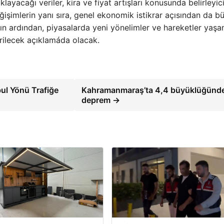
layacağı veriler, kira ve fiyat artışları konusunda belirleyici
ğişimlerin yanı sıra, genel ekonomik istikrar açısından da b
nın ardından, piyasalarda yeni yönelimler ve hareketler yaş
rilecek açıklamáda olacak.
bul Yönü Trafiğe
Kahramanmaraş’ta 4,4 büyüklüğünd
deprem →