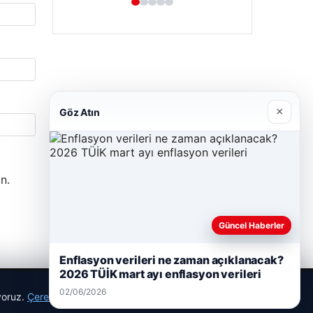
×
Göz Atın
n.
Güncel Haberler
Enflasyon verileri ne zaman açıklanacak?
2026 TÜİK mart ayı enflasyon verileri
02/06/2026
ıyoruz.
Çerez Politikamız
Reddet
Kabul Et