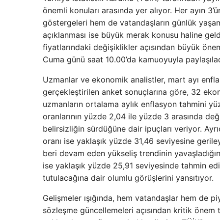
önemli konuları arasında yer alıyor. Her ayın 3
göstergeleri hem de vatandaşların günlük yaşamını
açıklanması ise büyük merak konusu haline geldi. 
fiyatlarındaki değişiklikler açısından büyük öne
Cuma günü saat 10.00’da kamuoyuyla paylaşılaca
Uzmanlar ve ekonomik analistler, mart ayı enfla
gerçekleştirilen anket sonuçlarına göre, 32 ekon
uzmanların ortalama aylık enflasyon tahmini yü
oranlarının yüzde 2,04 ile yüzde 3 arasında deği
belirsizliğin sürdüğüne dair ipuçları veriyor. A
oranı ise yaklaşık yüzde 31,46 seviyesine geril
beri devam eden yükseliş trendinin yavaşladığını
ise yaklaşık yüzde 25,91 seviyesinde tahmin edi
tutulacağına dair olumlu görüşlerini yansıtıyor.
Gelişmeler ışığında, hem vatandaşlar hem de piy
sözleşme güncellemeleri açısından kritik önem ta