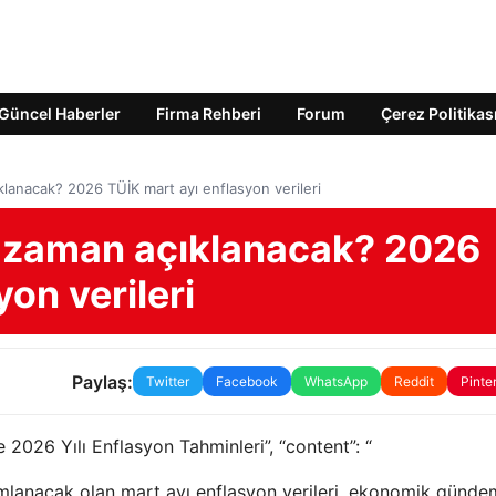
Güncel Haberler
Firma Rehberi
Forum
Çerez Politikas
klanacak? 2026 TÜİK mart ayı enflasyon verileri
ne zaman açıklanacak? 2026
on verileri
Paylaş:
Twitter
Facebook
WhatsApp
Reddit
Pinte
ve 2026 Yılı Enflasyon Tahminleri”, “content”: “
ımlanacak olan mart ayı enflasyon verileri, ekonomik günde