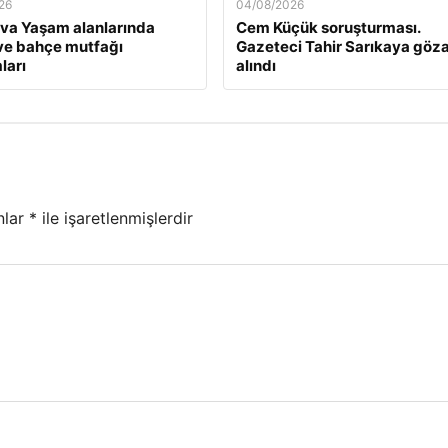
26
04/08/2026
va Yaşam alanlarında
Cem Küçük soruşturması.
ve bahçe mutfağı
Gazeteci Tahir Sarıkaya göza
ları
alındı
nlar
*
ile işaretlenmişlerdir