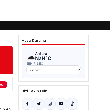
ı
Hava Durumu
☁
Ankara
NaN°C
ŞEHIR SEÇ
rest
Bizi Takip Edin
min en