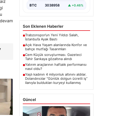
aiz
BTC
3038958
▲ +0.46%
gi
bu
e devam
Son Eklenen Haberler
Trabzonspor’un Yeni Yıldızı Salah,
■
İstanbul’a Ayak Bastı
Açık Hava Yaşam alanlarında Konfor ve
■
v
bahçe mutfağı Tasarımları
Cem Küçük soruşturması. Gazeteci
■
Tahir Sarıkaya gözaltına alındı
Yatırım araçlarının haftalık performansı
■
nasıl oldu?
Yaşlı kadının 4 milyonluk altınını aldılar.
■
Dolandırıcılar “Günlük dolgun ücretli iş”
ilanıyla buldukları kuryeyi kullanmış
Güncel