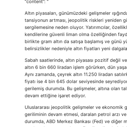
“content”: “
Altın piyasaları, günümüzdeki gelişmeler ışığında 
tansiyonun artması, jeopolitik riskleri yeniden gü
sergilemesine neden oluyor. Yatırımcılar, özelli
kendilerine güvenli liman olma özelliğinden fayd
birlikte gram altın da satışa başlamış ve günü y
belirsizlikler nedeniyle altın fiyatları yeni dalgal
Sabah saatlerinde, altın piyasası pozitif değil v
altın 6 bin 660 liradan işlem görürken, dün yaşan
Aynı zamanda, çeyrek altın 11.250 liradan satılırk
fiyatı ise 4 bin 645 dolar seviyesinde seyrediy
gerilemiş durumda. Bu gelişmeler, altına olan t
devam ettiğine işaret ediyor.
Uluslararası jeopolitik gelişmeler ve ekonomik gö
geriliminin devam etmesi, daralan petrol arzı ve y
durumda, ABD Merkez Bankası (Fed) ve diğer me