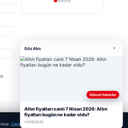
×
Göz Atın
n.
Güncel Haberler
Altın fiyatları canlı 7 Nisan 2026: Altın
fiyatları bugün ne kadar oldu?
10/06/2026
ıyoruz.
Çerez Politikamız
Reddet
Kabul Et