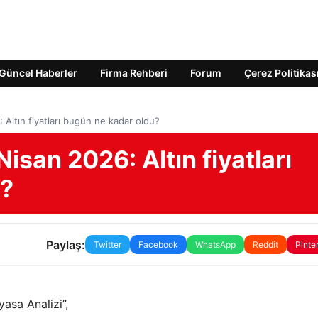
Güncel Haberler
Firma Rehberi
Forum
Çerez Politikas
6: Altın fiyatları bugün ne kadar oldu?
 Nisan 2026: Altın fiyatları
u?
Paylaş:
Twitter
Facebook
WhatsApp
Reddit
Pinte
yasa Analizi”,