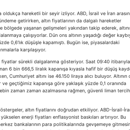
oldukça hareketli bir seyir izliyor. ABD, İsrail ve İran arası
ndeme getirirken, altın fiyatlarının da dalgalı hareketler
kle bölgede yaşanan gelişmeleri yakından takip ederek, altın
alanmaya çalışıyorlar. Dün ons altının yaşadığı değer kaybı
üzde 0,6’lık düşüşle kapamıştı. Bugün ise, piyasalardaki
anmalarla karşılaşıyor.
e fiyatlar sürekli dalgalanma gösteriyor. Saat 09:40 itibarıyl
an 6 bin 666,5 liralık kapanışa kıyasla hafif bir düşüş kayde
en, Cumhuriyet altını ise 46.150 liraya alıcı buluyor. Altının
or ve geçtiğimiz kapanışa göre yaklaşık yüzde 0,1 oranında
alebin zaman zaman azalmasına rağmen, güvenli liman tercihl
stergeler, altın fiyatlarını doğrudan etkiliyor. ABD-İsrail-İra
ükselen enerji fiyatları enflasyonist baskıları artırıyor. Bu
rkez bankalarının para politikalarında gevşemeye gitmesi