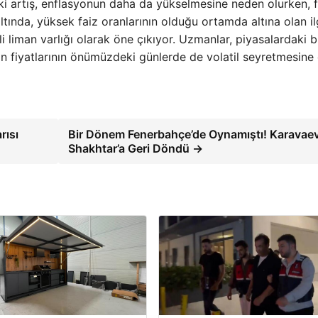
deki artış, enflasyonun daha da yükselmesine neden olurken, f
 altında, yüksek faiz oranlarının olduğu ortamda altına olan il
li liman varlığı olarak öne çıkıyor. Uzmanlar, piyasalardaki 
tın fiyatlarının önümüzdeki günlerde de volatil seyretmesin
rısı
Bir Dönem Fenerbahçe’de Oynamıştı! Karavae
Shakhtar’a Geri Döndü →