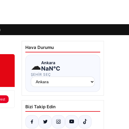
ı
Hava Durumu
☁
Ankara
NaN°C
ŞEHIR SEÇ
rest
Bizi Takip Edin