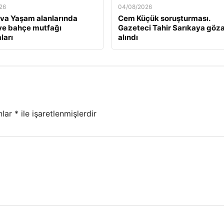
26
04/08/2026
va Yaşam alanlarında
Cem Küçük soruşturması.
ve bahçe mutfağı
Gazeteci Tahir Sarıkaya göza
ları
alındı
nlar
*
ile işaretlenmişlerdir