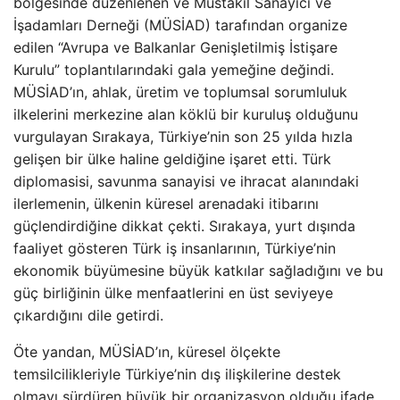
bölgesinde düzenlenen ve Müstakil Sanayici ve
İşadamları Derneği (MÜSİAD) tarafından organize
edilen “Avrupa ve Balkanlar Genişletilmiş İstişare
Kurulu” toplantılarındaki gala yemeğine değindi.
MÜSİAD’ın, ahlak, üretim ve toplumsal sorumluluk
ilkelerini merkezine alan köklü bir kuruluş olduğunu
vurgulayan Sırakaya, Türkiye’nin son 25 yılda hızla
gelişen bir ülke haline geldiğine işaret etti. Türk
diplomasisi, savunma sanayisi ve ihracat alanındaki
ilerlemenin, ülkenin küresel arenadaki itibarını
güçlendirdiğine dikkat çekti. Sırakaya, yurt dışında
faaliyet gösteren Türk iş insanlarının, Türkiye’nin
ekonomik büyümesine büyük katkılar sağladığını ve bu
güç birliğinin ülke menfaatlerini en üst seviyeye
çıkardığını dile getirdi.
Öte yandan, MÜSİAD’ın, küresel ölçekte
temsilcilikleriyle Türkiye’nin dış ilişkilerine destek
olmayı sürdüren büyük bir organizasyon olduğu ifade