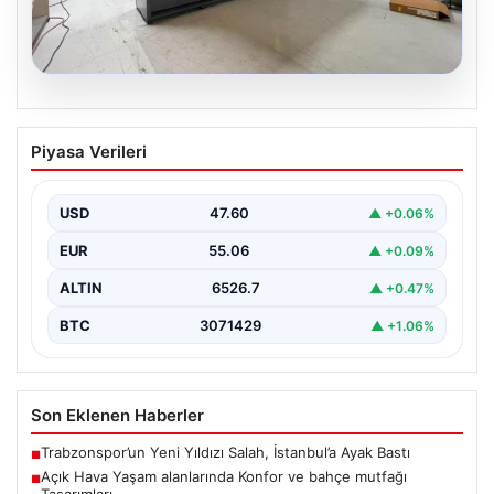
04.08.2026
Açık Hava Yaşam alanlarında Konfor ve
Piyasa Verileri
bahçe mutfağı Tasarımları
Belli ki bahçe dinlenme alanları, villaların en önemli
alanlarından biri durumuna ulaşmıştır. Bahçeyle
USD
47.60
▲ +0.06%
uyumlu…
EUR
55.06
▲ +0.09%
ALTIN
6526.7
▲ +0.47%
BTC
3071429
▲ +1.06%
Son Eklenen Haberler
Trabzonspor’un Yeni Yıldızı Salah, İstanbul’a Ayak Bastı
■
Açık Hava Yaşam alanlarında Konfor ve bahçe mutfağı
■