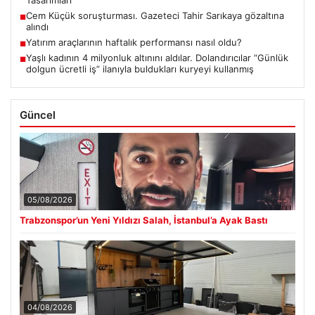
Tasarımları
Cem Küçük soruşturması. Gazeteci Tahir Sarıkaya gözaltına
■
alındı
Yatırım araçlarının haftalık performansı nasıl oldu?
■
Yaşlı kadının 4 milyonluk altınını aldılar. Dolandırıcılar “Günlük
■
dolgun ücretli iş” ilanıyla buldukları kuryeyi kullanmış
Güncel
05/08/2026
Trabzonspor’un Yeni Yıldızı Salah, İstanbul’a Ayak Bastı
04/08/2026